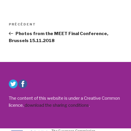
Navigation
Article
PRÉCÉDENT
de
précédent
Photos from the MEET Final Conference,
l’article
Brussels 15.11.2018
The content of this website is under a Creative Common
licence,
download the sharing conditions
.